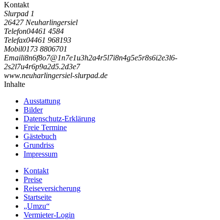
Kontakt
Slurpad 1
26427 Neuharlingersiel
Telefon
04461 4584
Telefax
04461 968193
Mobil
0173 8806701
Email
i
8
n
6
f
8
o
7
@
1
n
7
e
1
u
3
h
2
a
4
r
5
l
7
i
8
n
4
g
5
e
5
r
8
s
6
i
2
e
3
l
6
-
2
s
2
l
7
u
4
r
6
p
9
a
2
d
5
.
2
d
3
e
7
www.neuharlingersiel-slurpad.de
Inhalte
Ausstattung
Bilder
Datenschutz-Erklärung
Freie Termine
Gästebuch
Grundriss
Impressum
Kontakt
Preise
Reiseversicherung
Startseite
„Umzu“
Vermieter-Login