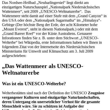
Das Nordsee-Heilbad „Neuharlingersiel“ liegt direkt am
einzigartigen Naturschauspiel „Nationalpark Niedersächsisches
Wattenmeer“, seit 2009 „UNESCO-Weltnaturerbe“. Das
Wattenmeer steht damit auf einer Stufe mit dem „Grand Canyon“ in
den USA oder dem „Nationalpark Sagarmatha“ im „Himalaya“-
Gebirge (Der höchste Berg der Erde, der acht Kilometer hohe
„Mount Everest“, steht in diesem Nationalpark.) oder mit dem
„Grand Bareer Reef“ vor der Küste Australiens. Genauere
Inforationen finden Sie z. B. unter dem Stichwort „UNESCO-
Welterbe“ bei Wikipedia, erste Informationen haben wir Ihnen in
folgendem Zitat von der Internetseite des Niedersächsischen
Ministeriums für Umwelt und Klimaschutz am 3. Juli 2009
aufgeschrieben:
„Das Wattenmeer als UNESCO-
Weltnaturerbe
Was ist ein UNESCO-Welterbe?
Welterbestätten sind nach der Definition der UNESCO
Zeugnisse
vergangener Kulturen und einzigartige Naturlandschaften,
deren Untergang ein unersetzlicher Verlust für die gesamte
Menschheit wäre. Sie zu schützen ist Aufgabe der