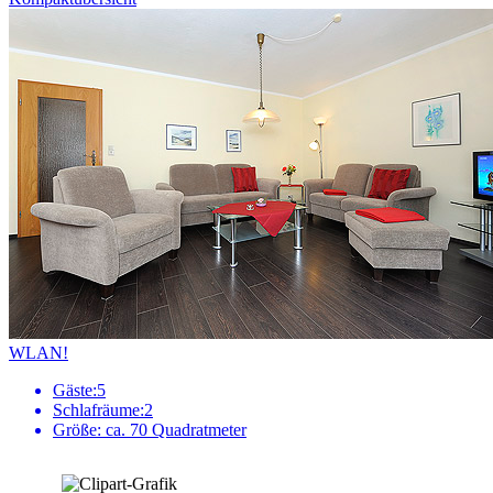
WLAN!
Gäste:
5
Schlafräume:
2
Größe:
ca. 70 Quadratmeter