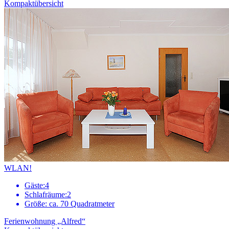
Kompaktübersicht
WLAN!
Gäste:
4
Schlafräume:
2
Größe:
ca. 70 Quadratmeter
Ferienwohnung „Alfred“