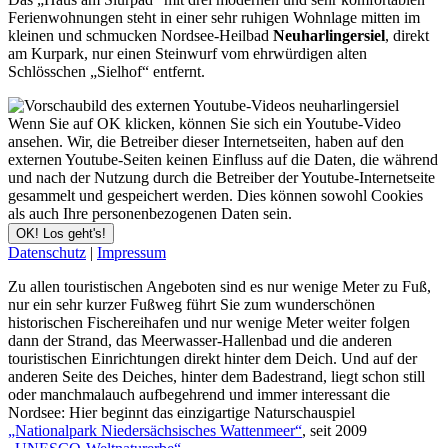
Ferienwohnungen steht in einer sehr ruhigen Wohnlage mitten im
kleinen und schmucken Nordsee-Heilbad
Neuharlingersiel
, direkt
am Kurpark, nur einen Steinwurf vom ehrwürdigen alten
Schlösschen „Sielhof“ entfernt.
Wenn Sie auf OK klicken, können Sie sich ein Youtube-Video
ansehen. Wir, die Betreiber dieser Internetseiten, haben auf den
externen Youtube-Seiten keinen Einfluss auf die Daten, die während
und nach der Nutzung durch die Betreiber der Youtube-Internetseite
gesammelt und gespeichert werden. Dies können sowohl Cookies
als auch Ihre personenbezogenen Daten sein.
OK! Los geht's!
Datenschutz
|
Impressum
Zu allen touristischen Angeboten sind es nur wenige Meter zu Fuß,
nur ein sehr kurzer Fußweg führt Sie zum wunderschönen
historischen Fischereihafen und nur wenige Meter weiter folgen
dann der Strand, das Meerwasser-Hallenbad und die anderen
touristischen Einrichtungen direkt hinter dem Deich. Und auf der
anderen Seite des Deiches, hinter dem Badestrand, liegt schon still
oder manchmalauch aufbegehrend und immer interessant die
Nordsee: Hier beginnt das einzigartige Naturschauspiel
„Nationalpark Niedersächsisches Wattenmeer“
, seit 2009