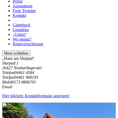
Preise
Ausstattung
Freie Termine
Kontakt
Gästebuch
Grundriss
„Umzu“
Wo genau?
Reiseversicherung
Menü schließen
„Haus am Slurpad“
Slurpad 1
26427 Neuharlingersiel
Telefon
04461 4584
Telefax
04461 968193
Mobil
0173 8806701
Email
Hier klicken: Kontaktformular anzeigen!