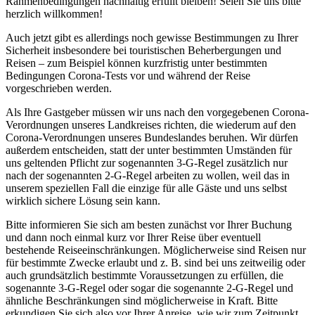
Rahmenbedingungen nachhaltig erfüllt bleiben! Seien Sie uns bitte
herzlich willkommen!
Auch jetzt gibt es allerdings noch gewisse Bestimmungen zu Ihrer
Sicherheit insbesondere bei touristischen Beherbergungen und
Reisen – zum Beispiel können kurzfristig unter bestimmten
Bedingungen Corona-Tests vor und während der Reise
vorgeschrieben werden.
Als Ihre Gastgeber müssen wir uns nach den vorgegebenen Corona-
Verordnungen unseres Landkreises richten, die wiederum auf den
Corona-Verordnungen unseres Bundeslandes beruhen. Wir dürfen
außerdem entscheiden, statt der unter bestimmten Umständen für
uns geltenden Pflicht zur sogenannten 3-G-Regel zusätzlich nur
nach der sogenannten 2-G-Regel arbeiten zu wollen, weil das in
unserem speziellen Fall die einzige für alle Gäste und uns selbst
wirklich sichere Lösung sein kann.
Bitte informieren Sie sich am besten zunächst vor Ihrer Buchung
und dann noch einmal kurz vor Ihrer Reise über eventuell
bestehende Reiseeinschränkungen. Möglicherweise sind Reisen nur
für bestimmte Zwecke erlaubt und z. B. sind bei uns zeitweilig oder
auch grundsätzlich bestimmte Voraussetzungen zu erfüllen, die
sogenannte 3-G-Regel oder sogar die sogenannte 2-G-Regel und
ähnliche Beschränkungen sind möglicherweise in Kraft. Bitte
erkundigen Sie sich also vor Ihrer Anreise, wie wir zum Zeitpunkt