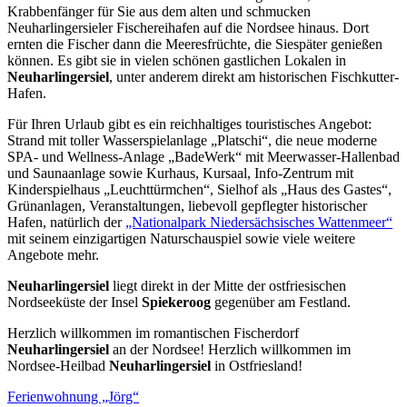
Krabbenfänger für Sie aus dem alten und schmucken
Neuharlingersieler Fischereihafen auf die Nordsee hinaus. Dort
ernten die Fischer dann die Meeresfrüchte, die Siespäter genießen
können. Es gibt sie in vielen schönen gastlichen Lokalen in
Neuharlingersiel
, unter anderem direkt am historischen Fischkutter-
Hafen.
Für Ihren Urlaub gibt es ein reichhaltiges touristisches Angebot:
Strand mit toller Wasserspielanlage „Platschi“, die neue moderne
SPA- und Wellness-Anlage „BadeWerk“ mit Meerwasser-Hallenbad
und Saunaanlage sowie Kurhaus, Kursaal, Info-Zentrum mit
Kinderspielhaus „Leuchttürmchen“, Sielhof als „Haus des Gastes“,
Grünanlagen, Veranstaltungen, liebevoll gepflegter historischer
Hafen, natürlich der
„Nationalpark Niedersächsisches Wattenmeer“
mit seinem einzigartigen Naturschauspiel sowie viele weitere
Angebote mehr.
Neuharlingersiel
liegt direkt in der Mitte der ostfriesischen
Nordseeküste der Insel
Spiekeroog
gegenüber am Festland.
Herzlich willkommen im romantischen Fischerdorf
Neuharlingersiel
an der Nordsee! Herzlich willkommen im
Nordsee-Heilbad
Neuharlingersiel
in Ostfriesland!
Ferienwohnung „Jörg“