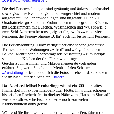
„UNESCO-Weltnaturerbe“
.
Die drei Ferienwohnungen sind geräumig und äußerst komfortabel
sowie geschmackvoll und gemütlich eingerichtet und modern
ausgestattet. Die Ferienwohnungen sind ungefähr 50 und 70
Quadratmeter groß und mit Wohnräumen mit integrierten Küchen,
mit Badezimmern mit Duschen, Waschtischen und WCs sowie je
zwei Schlafzimmern bestens geeignet für jeweils zwei bis vier
Personen, die Ferienwohnung „Ulla“ auch für bis zu fünf Personen.
Die Ferienwohnung „Ulla“ verfügt über eine schöne geschützte
Terrasse und die Wohnungen „Alfred“ und „Jörg“ über einen
Balkon. Mehr über die hervorragende Ausstattung - zum Beispiel
sind in allen Küchen der drei Ferienwohnungen
Geschirrspülmaschinen und Mikrowellengeräte vorhanden –
erfahren Sie, wenn Sie oben im Menü auf den Schalter
„Ausstattung“
klicken oder sich die Fotos ansehen – dazu klicken
Sie im Menü auf den Schalter
„Bilder“
.
Das Nordsee-Heilbad
Neuharlingersiel
ist ein 300 Jahre altes
Fischerdorf mit aktiver Krabbenkutter-Flotte. Im wunderschönen
historischen Fischerhafen in direkter Nähe zum „Haus am Slurpad“
wird die ostfriesische Fischerei heute noch von vielen
Krabbenkuttern aktiv gelebt.
Während Sie Ihren wohlverdienten Urlaub genießen, fahren die