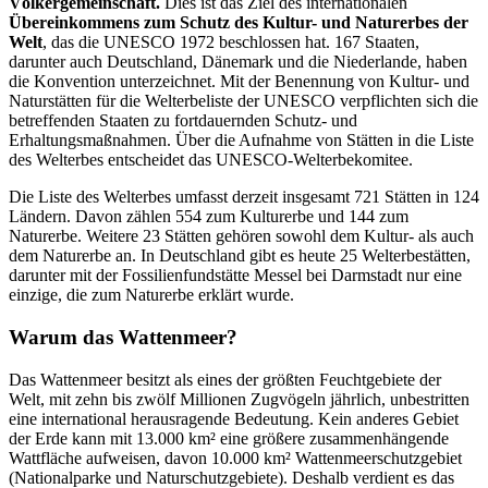
Völkergemeinschaft.
Dies ist das Ziel des internationalen
Übereinkommens zum Schutz des Kultur- und Naturerbes der
Welt
, das die UNESCO 1972 beschlossen hat. 167 Staaten,
darunter auch Deutschland, Dänemark und die Niederlande, haben
die Konvention unterzeichnet. Mit der Benennung von Kultur- und
Naturstätten für die Welterbeliste der UNESCO verpflichten sich die
betreffenden Staaten zu fortdauernden Schutz- und
Erhaltungsmaßnahmen. Über die Aufnahme von Stätten in die Liste
des Welterbes entscheidet das UNESCO-Welterbekomitee.
Die Liste des Welterbes umfasst derzeit insgesamt 721 Stätten in 124
Ländern. Davon zählen 554 zum Kulturerbe und 144 zum
Naturerbe. Weitere 23 Stätten gehören sowohl dem Kultur- als auch
dem Naturerbe an. In Deutschland gibt es heute 25 Welterbestätten,
darunter mit der Fossilienfundstätte Messel bei Darmstadt nur eine
einzige, die zum Naturerbe erklärt wurde.
Warum das Wattenmeer?
Das Wattenmeer besitzt als eines der größten Feuchtgebiete der
Welt, mit zehn bis zwölf Millionen Zugvögeln jährlich, unbestritten
eine international herausragende Bedeutung. Kein anderes Gebiet
der Erde kann mit 13.000 km² eine größere zusammenhängende
Wattfläche aufweisen, davon 10.000 km² Wattenmeerschutzgebiet
(Nationalparke und Naturschutzgebiete). Deshalb verdient es das